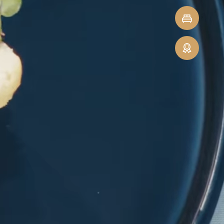
last
Richiesta
minute
rapida
Recensioni