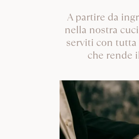
A partire da ingr
nella nostra cuci
serviti con tutt
che rende i