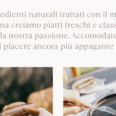
edienti naturali trattati con il
na creiamo piatti freschi e cla
a la nostra passione. Accomodat
l piacere ancora più appagante