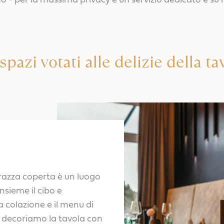
no - per la massima privacy e un servizio dedicato e su 
 spazi votati alle delizie della ta
razza coperta è un luogo
nsieme il cibo e
la colazione e il menu di
 decoriamo la tavola con