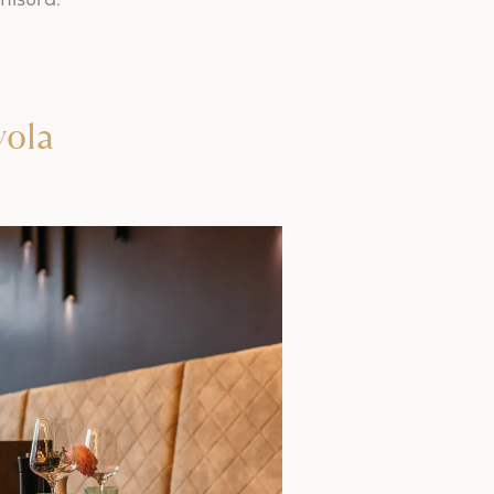
misura.
vola