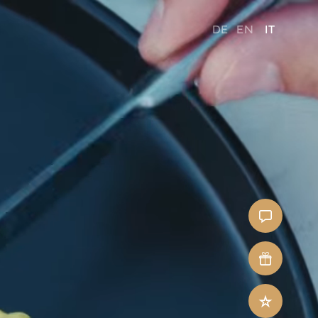
DE
EN
IT
Contatti
Buoni
regalo
Offerte