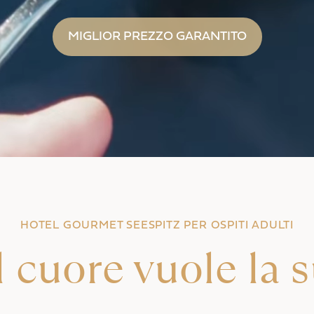
MIGLIOR PREZZO GARANTITO
HOTEL GOURMET SEESPITZ PER OSPITI ADULTI
 cuore vuole la 