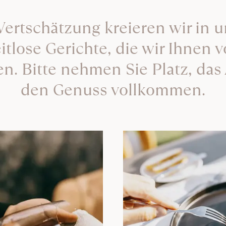
ertschätzung kreieren wir in u
itlose Gerichte, die wir Ihnen v
n. Bitte nehmen Sie Platz, da
den Genuss vollkommen.