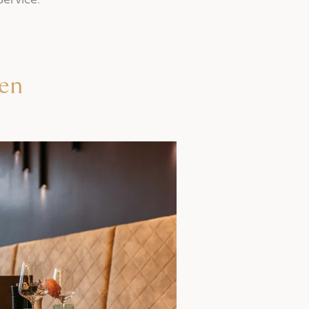
ervice.
ßen