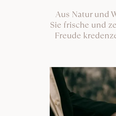
Aus Natur und W
Sie frische und ze
Freude kredenze