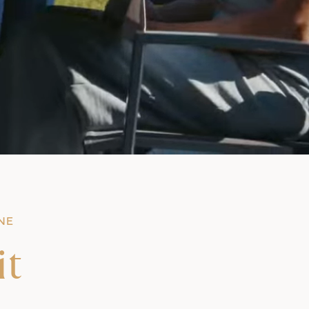
NE
it