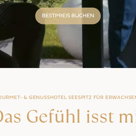
BESTPREIS BUCHEN
OURMET- & GENUSSHOTEL SEESPITZ FÜR ERWACHSE
as Gefühl isst m