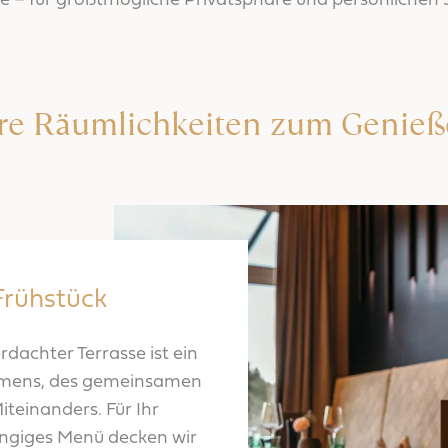
te – für größtmögliche Privatsphäre und persönlichen S
re Räumlichkeiten zum Genie
rühstück
dachter Terrasse ist ein
mens, des gemeinsamen
iteinanders. Für Ihr
ngiges Menü decken wir