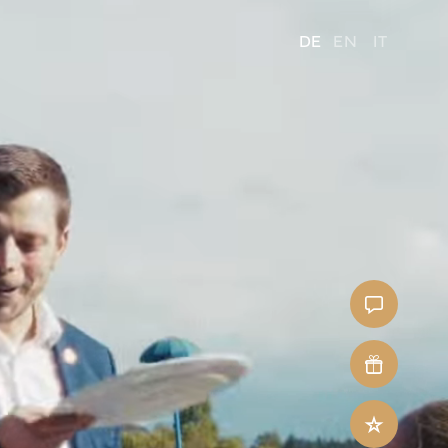
DE
EN
IT
Kontakt
Gutschein
Restplatzbör