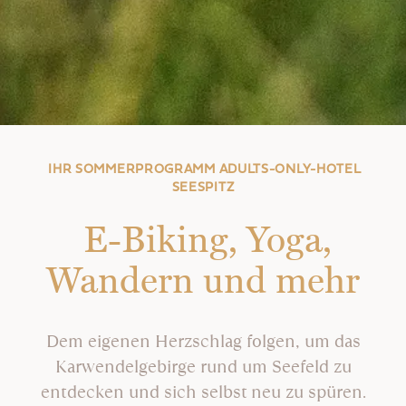
IHR SOMMERPROGRAMM ADULTS-ONLY-HOTEL
SEESPITZ
E-Biking, Yoga,
Wandern und mehr
Dem eigenen Herzschlag folgen, um das
Karwendelgebirge rund um Seefeld zu
entdecken und sich selbst neu zu spüren.