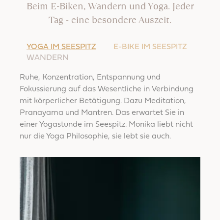
Beim E-Biken, Wandern und Yoga. Jeder
Tag - eine besondere Auszeit.
YOGA IM SEESPITZ
E-BIKE IM SEESPITZ
WANDERN
Ruhe, Konzentration, Entspannung und
Fokussierung auf das Wesentliche in Verbindung
mit körperlicher Betätigung. Dazu Meditation,
Pranayama und Mantren. Das erwartet Sie in
einer Yogastunde im Seespitz. Monika liebt nicht
nur die Yoga Philosophie, sie lebt sie auch.