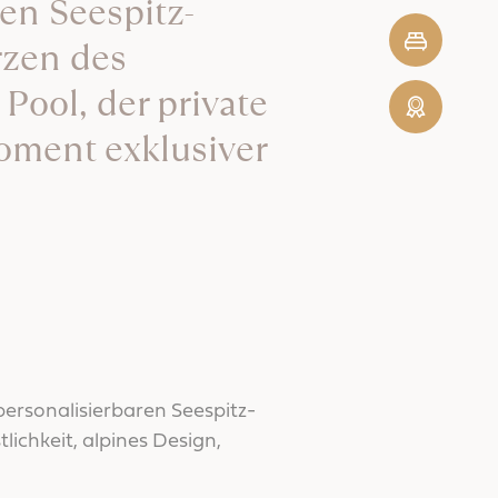
en Seespitz-
Schnellanfra
rzen des
Pool, der private
Gästebewert
Moment exklusiver
ersonalisierbaren Seespitz-
chkeit, alpines Design,